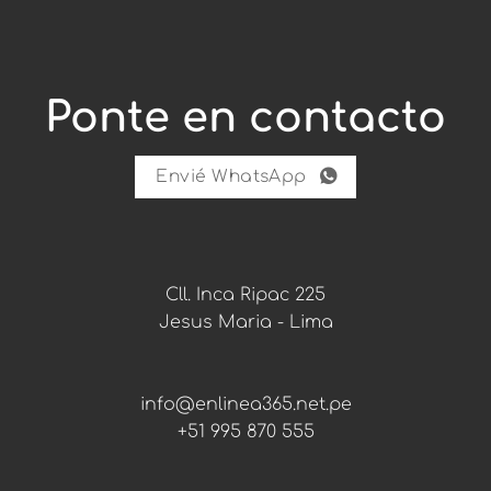
:
r
e
c
i
b
Ponte en contacto
i
r
p
a
Envié WhatsApp
r
a
Cll. Inca Ripac 225
Jesus Maria - Lima
info@enlinea365.net.pe
+51 995 870 555