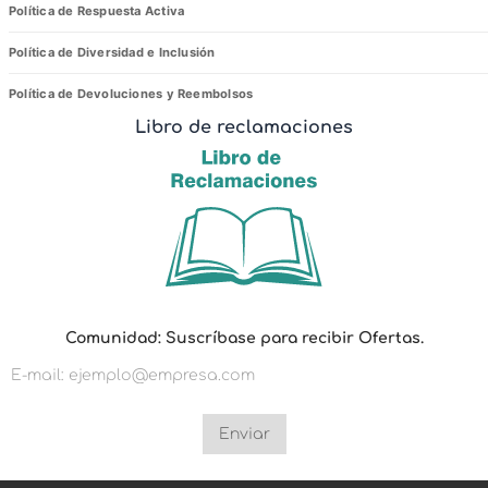
Política de Respuesta Activa
Política de Diversidad e Inclusión
Política de Devoluciones y Reembolsos
Libro de reclamaciones
C
Comunidad: Suscríbase para recibir Ofertas.
o
m
u
n
i
d
Enviar
a
d