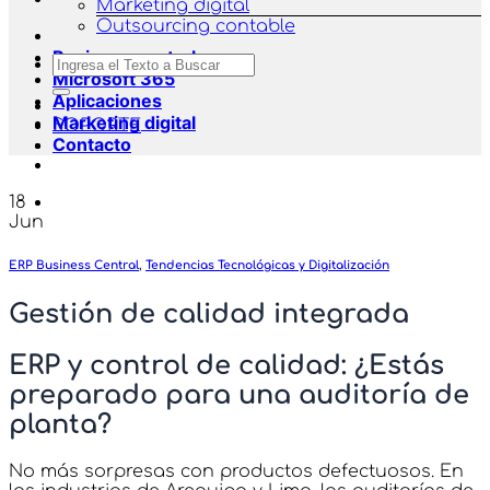
Marketing digital
Outsourcing contable
Business central
Buscar
Microsoft 365
por:
Aplicaciones
Marketing digital
SOPORTE
Contacto
18
Jun
ERP Business Central
,
Tendencias Tecnológicas y Digitalización
Gestión de calidad integrada
ERP y control de calidad: ¿Estás
preparado para una auditoría de
planta?
No más sorpresas con productos defectuosos. En