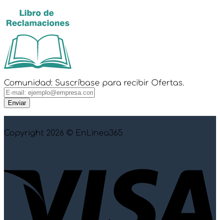
Suscríbase
Comunidad: Suscríbase para recibir Ofertas.
recibir
Comunidad:
Enviar
Copyright 2026 © EnLinea365