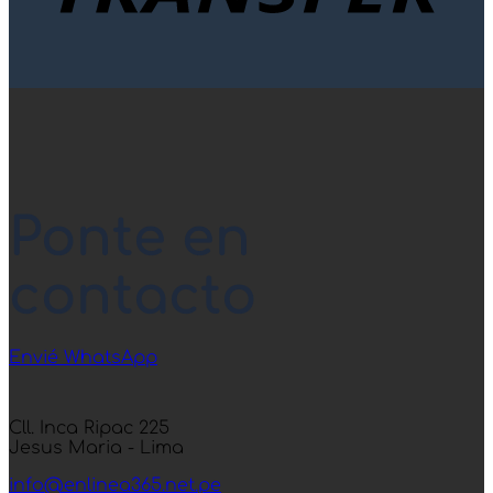
Ponte en
contacto
Envié WhatsApp
Cll. Inca Ripac 225
Jesus Maria - Lima
info@enlinea365.net.pe