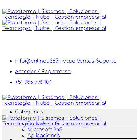
Saltar
al
contenido
info@enlinea365.net.pe
Ventas
Soporte
Acceder / Registrarse
+51 956 776 104
Categorías
Business central
Microsoft 365
Aplicaciones