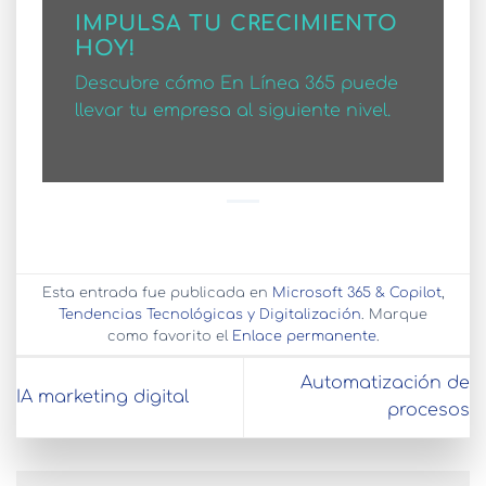
IMPULSA TU CRECIMIENTO
HOY!
Descubre cómo En Línea 365 puede
llevar tu empresa al siguiente nivel.
Esta entrada fue publicada en
Microsoft 365 & Copilot
,
Tendencias Tecnológicas y Digitalización
. Marque
como favorito el
Enlace permanente
.
Automatización de
IA marketing digital
procesos