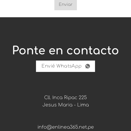
e
Enviar
r
t
a
s
.
C
o
m
Ponte en contacto
u
n
i
d
Envié WhatsApp
a
d
:
Cll. Inca Ripac 225
Jesus Maria - Lima
info@enlinea365.net.pe