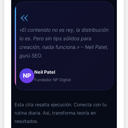
«
«El contenido no es rey, la distribución
lo es. Pero sin tips sólidos para
creación, nada funciona.» – Neil Patel,
gurú SEO.
Neil Patel
NP
Fundador NP Digital
Esta cita resalta ejecución. Conecta con tu
rutina diaria. Así, transforma teoría en
resultados.