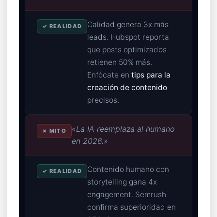
Calidad genera 3x más
✓ REALIDAD
leads. Hubspot reporta
que posts optimizados
retienen 50% más.
Enfócate en
tips para la
creación de contenido
precisos.
«La IA reemplaza al humano
✗ MITO
en 2026.»
Contenido humano con
✓ REALIDAD
storytelling gana 4x
engagement. Semrush
confirma superioridad en