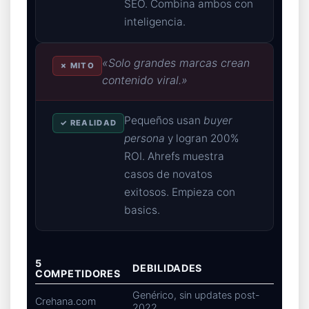
SEO. Combina ambos con
inteligencia.
«Solo grandes marcas crean
✗ MITO
contenido viral.»
Pequeños usan
buyer
✓ REALIDAD
persona
y logran 200%
ROI. Ahrefs muestra
casos de novatos
exitosos. Empieza con
basics.
5
DEBILIDADES
COMPETIDORES
Genérico, sin updates post-
Crehana.com
2022