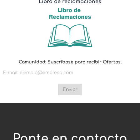
Libro de reclamaciones
O
Comunidad: Suscríbase para recibir Ofertas.
f
e
r
t
a
s
Enviar
.
O
f
e
r
t
a
s
Ponte en contacto
.