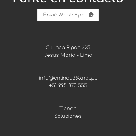
r
e
c
Envié WhatsApp
i
b
i
r
Cll. Inca Ripac 225
Jesus Maria - Lima
info@enlinea365.net.pe
+51 995 870 555
Tienda
Soluciones