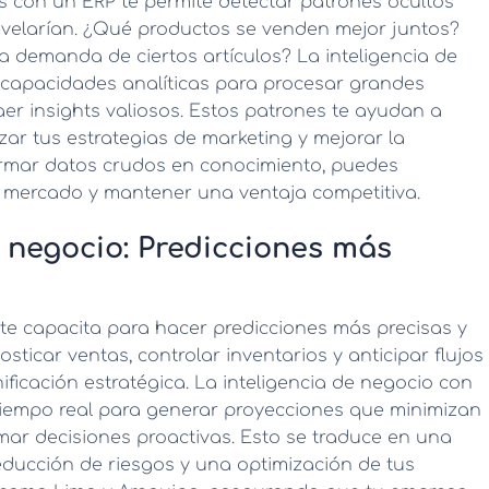
s
con un ERP te permite detectar patrones ocultos
evelarían. ¿Qué productos se venden mejor juntos?
a demanda de ciertos artículos? La
inteligencia de
s capacidades analíticas para procesar grandes
er insights valiosos. Estos patrones te ayudan a
izar tus estrategias de marketing y mejorar la
sformar datos crudos en conocimiento, puedes
l mercado y mantener una ventaja competitiva.
 negocio: Predicciones más
te capacita para hacer predicciones más precisas y
sticar ventas, controlar inventarios y anticipar flujos
nificación estratégica. La
inteligencia de negocio con
 tiempo real para generar proyecciones que minimizan
omar decisiones proactivas. Esto se traduce en una
educción de riesgos y una optimización de tus