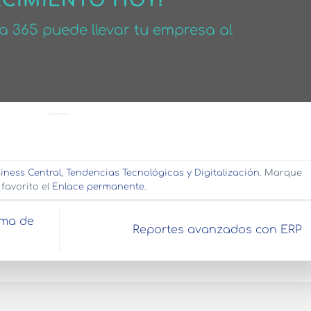
ECIMIENTO HOY!
 365 puede llevar tu empresa al
iness Central
,
Tendencias Tecnológicas y Digitalización
. Marque
favorito el
Enlace permanente
.
rma de
Reportes avanzados con ERP