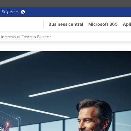
Soporte
Business central
Microsoft 365
Apl
Buscar
or: