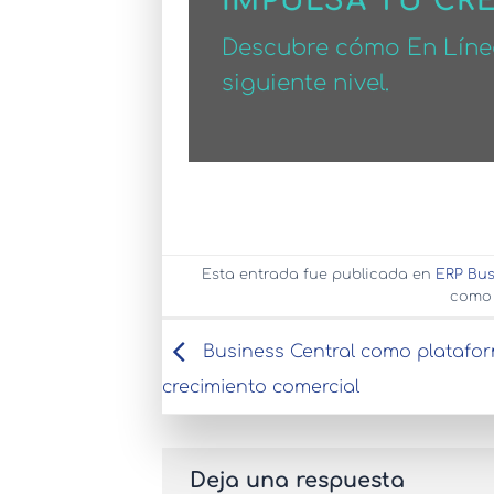
IMPULSA TU CR
Descubre cómo En Línea
siguiente nivel.
Esta entrada fue publicada en
ERP Bus
como 
Business Central como platafo
crecimiento comercial
Deja una respuesta