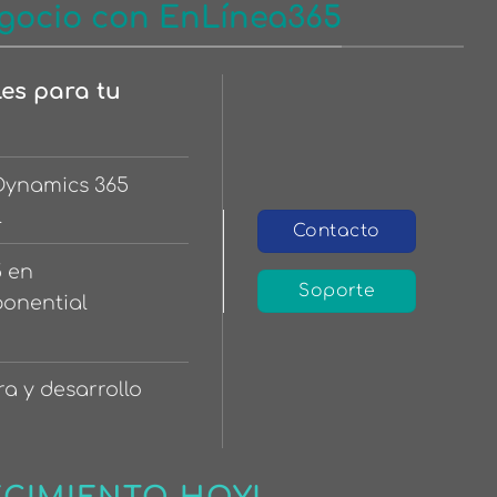
gocio con EnLínea365
les para tu
 Dynamics 365
l
Contacto
5 en
Soporte
ponential
ra y desarrollo