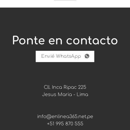
f
e
r
t
a
s
.
Ponte en contacto
C
o
m
u
Envié WhatsApp
n
i
d
a
d
:
Cll. Inca Ripac 225
Jesus Maria - Lima
info@enlinea365.net.pe
+51 995 870 555