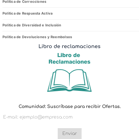
Política de Correcciones
Política de Respuesta Activa
Política de Diversidad e Inclusión
Política de Devoluciones y Reembolsos
Libro de reclamaciones
r
Comunidad: Suscríbase para recibir Ofertas.
e
c
i
b
i
r
Enviar
O