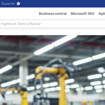
Soporte
Business central
Microsoft 365
Apl
Buscar
or: