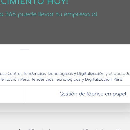
ECIMIENTO HOY!
 365 puede llevar tu empresa al
ess Central
,
Tendencias Tecnológicas y Digitalización
y etiquetad
mentación Perú
,
Tendencias Tecnológicas y Digitalización Perú
.
Gestión de fábrica en papel