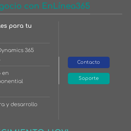
gocio con EnLínea365
les para tu
 Dynamics 365
l
Contacto
5 en
Soporte
ponential
ra y desarrollo