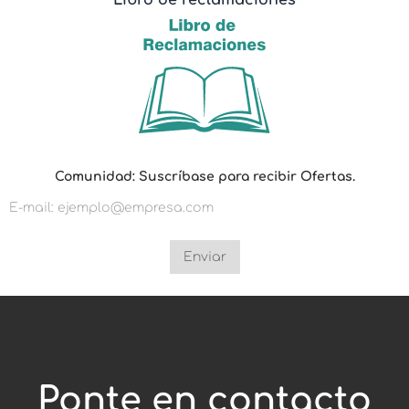
Libro de reclamaciones
p
Comunidad: Suscríbase para recibir Ofertas.
a
r
a
C
o
m
Enviar
u
n
i
d
a
d
:
p
Ponte en contacto
a