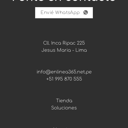
r
a
Envié WhatsApp
Cll. Inca Ripac 225
Jesus Maria - Lima
info@enlinea365.net.pe
+51 995 870 555
Tienda
Soluciones