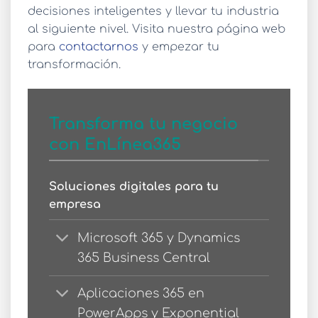
decisiones inteligentes y llevar tu industria
al siguiente nivel. Visita nuestra página web
para
contactarnos
y empezar tu
transformación.
Transforma tu negocio
con EnLínea365
Soluciones digitales para tu
empresa
Microsoft 365 y Dynamics
365 Business Central
Aplicaciones 365 en
PowerApps y Exponential