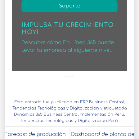
Soporte
IMPULSA TU CRECIMIENTO
HOY!
Descubre cómo En Línea 365 puede
llevar tu empresa al siguiente nivel.
Esta entrada fue publicada en
ERP Business Central
,
Tendencias Tecnológicas y Digitalización
y etiquetada
Dynamics 365 Business Central Implementación Perú
,
Tendencias Tecnológicas y Digitalización Perú
.
Forecast de producción
Dashboard de planta de