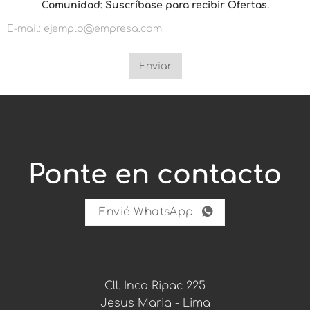
Comunidad: Suscríbase para recibir Ofertas.
e
c
i
b
i
r
Enviar
O
f
e
r
t
a
s
.
Ponte en contacto
r
e
c
i
Envié WhatsApp
b
i
r
Cll. Inca Ripac 225
Jesus Maria - Lima