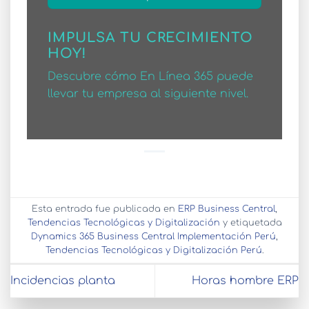
IMPULSA TU CRECIMIENTO
HOY!
Descubre cómo En Línea 365 puede
llevar tu empresa al siguiente nivel.
Esta entrada fue publicada en
ERP Business Central
,
Tendencias Tecnológicas y Digitalización
y etiquetada
Dynamics 365 Business Central Implementación Perú
,
Tendencias Tecnológicas y Digitalización Perú
.
Incidencias planta
Horas hombre ERP