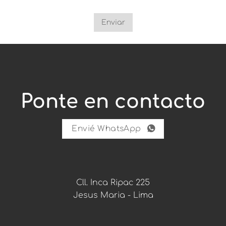
r
e
c
Enviar
i
b
i
r
p
a
r
a
Ponte en contacto
Envié WhatsApp
Cll. Inca Ripac 225
Jesus Maria - Lima