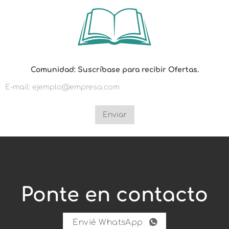
O
Comunidad: Suscríbase para recibir Ofertas.
f
e
r
t
a
s
Enviar
.
O
f
e
r
t
a
s
Ponte en contacto
.
O
f
e
Envié WhatsApp
r