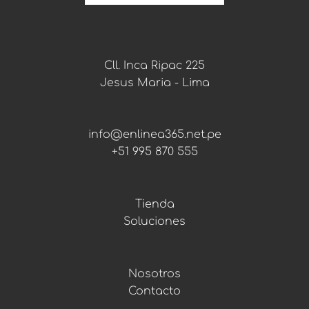
t
a
s
.
Cll. Inca Ripac 225
Jesus Maria - Lima
info@enlinea365.net.pe
+51 995 870 555
Tienda
Soluciones
Nosotros
Contacto