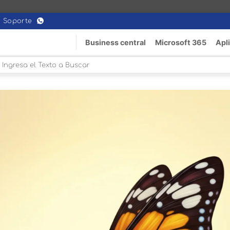
Soporte
Business central
Microsoft 365
Apl
Buscar
or: