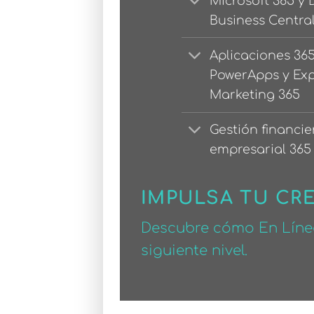
Microsoft 365 y
Business Centra
Aplicaciones 36
PowerApps y Ex
Marketing 365
Gestión financie
empresarial 365
IMPULSA TU CR
Descubre cómo En Línea
siguiente nivel.