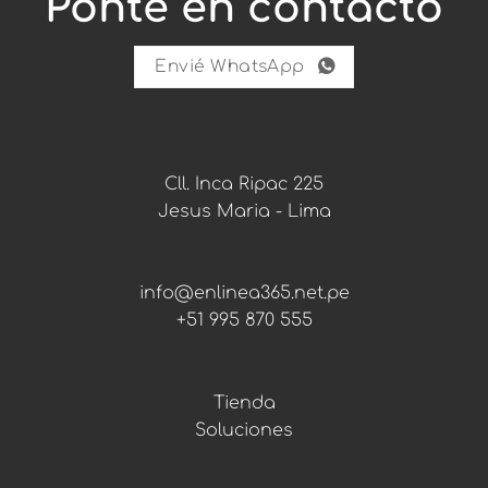
Ponte en contacto
e
c
i
b
Envié WhatsApp
i
r
Cll. Inca Ripac 225
Jesus Maria - Lima
info@enlinea365.net.pe
+51 995 870 555
Tienda
Soluciones