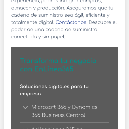
experiencia, podrás
integrar compras,
almacén y producción
. Aseguramos que tu
cadena de suministro sea ágil, eficiente y
totalmente digital.
Contáctanos
. Descubre el
poder de una cadena de suministro
conectada y sin papel.
Transforma tu negocio
con EnLínea365
Soluciones digitales para tu
empresa
Microsoft 365 y Dynamics
365 Business Central