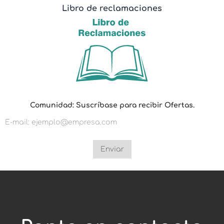
Libro de reclamaciones
S
Comunidad: Suscríbase para recibir Ofertas.
u
s
c
r
í
b
Enviar
a
s
e
p
a
r
a
r