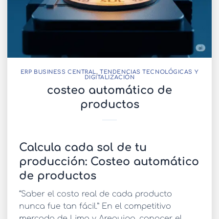
ERP BUSINESS CENTRAL
,
TENDENCIAS TECNOLÓGICAS Y
DIGITALIZACIÓN
costeo automático de
productos
Calcula cada sol de tu
producción: Costeo automático
de productos
“Saber el costo real de cada producto
nunca fue tan fácil.” En el competitivo
mercado de Lima y Arequipa, conocer el