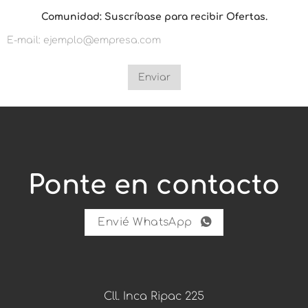
S
Comunidad: Suscríbase para recibir Ofertas.
u
s
c
r
í
b
Enviar
a
s
e
p
a
r
a
C
Ponte en contacto
o
m
u
n
Envié WhatsApp
i
d
a
d
:
Cll. Inca Ripac 225