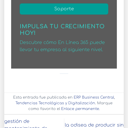
Soporte
IMPULSA TU CRECIMIENTO
HOY!
Descubre cómo En Línea 365 puede
llevar tu empresa al siguiente nivel.
Esta entrada fue publicada en
ERP Business Central
,
Tendencias Tecnológicas y Digitalización
. Marque
como favorito el
Enlace permanente
.
gestión de
la odisea de producir sin