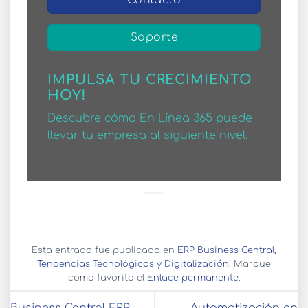
Soporte
IMPULSA TU CRECIMIENTO
HOY!
Descubre cómo En Línea 365 puede
llevar tu empresa al siguiente nivel.
Esta entrada fue publicada en
ERP Business Central
,
Tendencias Tecnológicas y Digitalización
. Marque
como favorito el
Enlace permanente
.