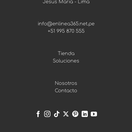
r
Jesus Maria - Lima
info@enlinea365.net.pe
+51 995 870 555
Tienda
Soluciones
Nosotros
Contacto