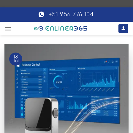
Saltar
al
+51 956 776 104
contenido
18
Jul