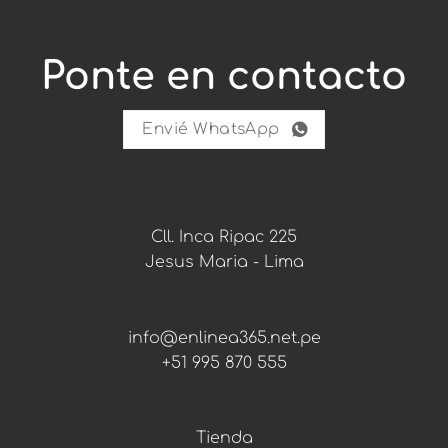
O
f
e
r
Ponte en contacto
t
a
s
.
Envié WhatsApp
Cll. Inca Ripac 225
Jesus Maria - Lima
info@enlinea365.net.pe
+51 995 870 555
Tienda