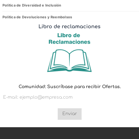
Política de Diversidad e Inclusión
Política de Devoluciones y Reembolsos
Libro de reclamaciones
r
Comunidad: Suscríbase para recibir Ofertas.
e
c
i
b
i
r
Enviar
p
a
r
a