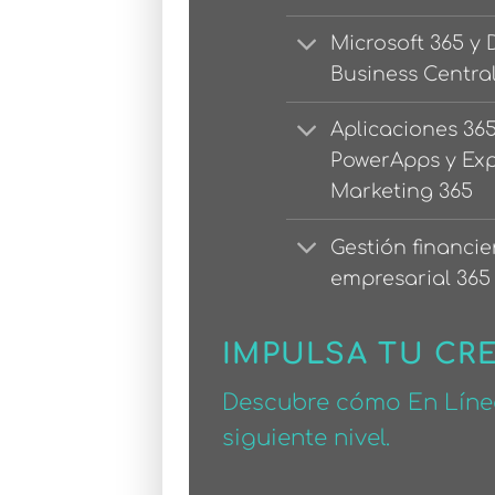
Microsoft 365 y
Business Centra
Aplicaciones 36
PowerApps y Ex
Marketing 365
Gestión financie
empresarial 365
IMPULSA TU CR
Descubre cómo En Línea
siguiente nivel.