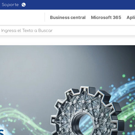
Soporte
Business central
Microsoft 365
Apl
Buscar
or: