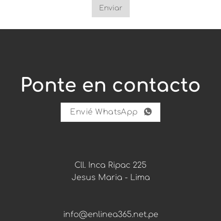
d
Enviar
a
d
:
C
o
m
u
n
Ponte en contacto
i
d
a
d
Envié WhatsApp
:
p
a
r
a
Cll. Inca Ripac 225
Jesus Maria - Lima
info@enlinea365.net.pe