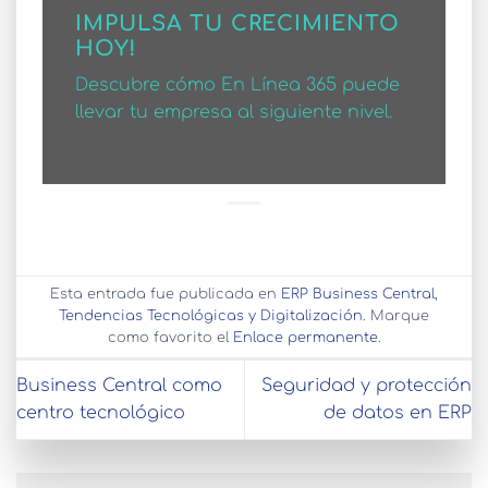
IMPULSA TU CRECIMIENTO
HOY!
Descubre cómo En Línea 365 puede
llevar tu empresa al siguiente nivel.
Esta entrada fue publicada en
ERP Business Central
,
Tendencias Tecnológicas y Digitalización
. Marque
como favorito el
Enlace permanente
.
Business Central como
Seguridad y protección
centro tecnológico
de datos en ERP