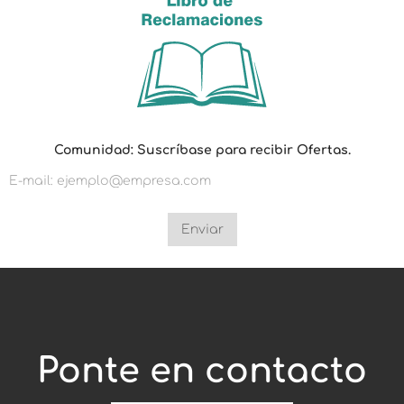
C
Comunidad: Suscríbase para recibir Ofertas.
o
m
u
n
i
d
Enviar
a
d
:
O
f
e
r
t
Ponte en contacto
a
s
.