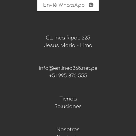
p
Envié WhatsApp
a
r
a
Cll. Inca Ripac 225
Jesus Maria - Lima
info@enlinea365.net.pe
+51 995 870 555
Tienda
Soluciones
Nosotros