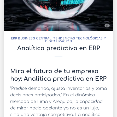
ERP BUSINESS CENTRAL
,
TENDENCIAS TECNOLÓGICAS Y
DIGITALIZACIÓN
Analítica predictiva en ERP
Mira el futuro de tu empresa
hoy: Analítica predictiva en ERP
“Predice demanda, ajusta inventarios y toma
decisiones anticipadas.” En el dinámico
mercado de Lima y Arequipa, la capacidad
de mirar hacia adelante ya no es un lujo,
sino una ventaja competitiva. La
analítica